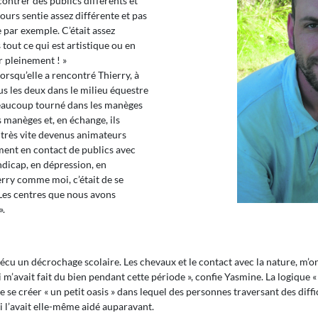
ontrer des publics différents et
jours sentie assez différente et pas
 par exemple. C’était assez
 tout ce qui est artistique ou en
r pleinement ! »
orsqu’elle a rencontré Thierry, à
s les deux dans le milieu équestre
beaucoup tourné dans les manèges
s manèges et, en échange, ils
t très vite devenus animateurs
ment en contact de publics avec
ndicap, en dépression, en
erry comme moi, c’était de se
 Les centres que nous avons
 ».
 vécu un décrochage scolaire. Les chevaux et le contact avec la nature, m’ont
m’avait fait du bien pendant cette période », confie Yasmine. La logique « 
e se créer « un petit oasis » dans lequel des personnes traversant des diffi
i l’avait elle-même aidé auparavant.