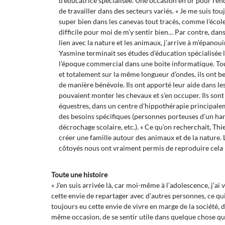
d’éducatrice spécialisée. Une occasion en or pour renc
de travailler dans des secteurs variés. « Je me suis tou
super bien dans les canevas tout tracés, comme l’école
difficile pour moi de m’y sentir bien… Par contre, dans
lien avec la nature et les animaux, j’arrive à m’épanoui
Yasmine terminait ses études d’éducation spécialisée l
l’époque commercial dans une boite informatique. Tou
et totalement sur la même longueur d’ondes, ils ont 
de manière bénévole. Ils ont apporté leur aide dans le
pouvaient monter les chevaux et s’en occuper. Ils son
équestres, dans un centre d’hippothérapie principale
des besoins spécifiques (personnes porteuses d’un ha
décrochage scolaire, etc.). « Ce qu’on recherchait, Thi
créer une famille autour des animaux et de la nature.
côtoyés nous ont vraiment permis de reproduire cela
Toute une histoire
« J’en suis arrivée là, car moi-même à l’adolescence, j’ai
cette envie de repartager avec d’autres personnes, ce qui 
toujours eu cette envie de vivre en marge de la société, d
même occasion, de se sentir utile dans quelque chose qu