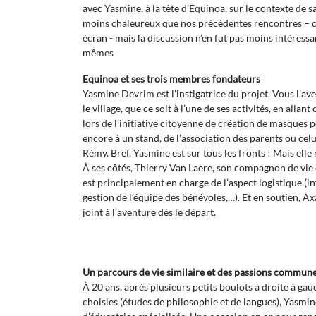
avec Yasmine, à la tête d’Equinoa, sur le contexte de 
moins chaleureux que nos précédentes rencontres – c
écran - mais la discussion n’en fut pas moins intéressa
mêmes
Equinoa et ses trois membres fondateurs
Yasmine Devrim est l’instigatrice du projet. Vous l’a
le village, que ce soit à l’une de ses activités, en alla
lors de l’initiative citoyenne de création de masques p
encore à un stand, de l’association des parents ou celui
Rémy. Bref, Yasmine est sur tous les fronts ! Mais elle 
À ses côtés, Thierry Van Laere, son compagnon de vie e
est principalement en charge de l’aspect logistique (i
gestion de l’équipe des bénévoles,…). Et en soutien, Ax
joint à l’aventure dès le départ.
Un parcours de vie similaire et des passions commun
À 20 ans, après plusieurs petits boulots à droite à gau
choisies (études de philosophie et de langues), Yasmin