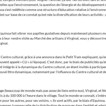
telles que l’environnement, la question de l’énergie et du développement d
noa s’est redéfinie comme une structure d’éducation relative à l’environ
t sur base de ce constat qu’est née la diversification de leurs activités 
’Equinoa fait vibrer nos papilles gustatives depuis maintenant plusieurs m
s à leur rendre visite au Marché des artisans à Virginal, vous y découvrire
ginal.
Centre culturel, grâce à une annonce dans le Petit Tram expliquant, qu’en 
ent appelé « CLI » à l’époque). C’est donc, par le biais de publicités qu’ell
t intégrés à la dynamique du Centre culturel, en étant invités à participer
trouvé Ittre dynamique, notamment par l’influence du Centre culturel et d
gage (beaucoup de monde mais pas assez de liens entre eux), Virginal, et It
 du 100 000 à l’heure dans le village. Tout le monde se connait, s’intéress
pour les autres, pour ses voisins. ». Ils sont actifs, par le biais d’Equino
oyennes (comme celle de la distribution de masques dans l’entité) et admini