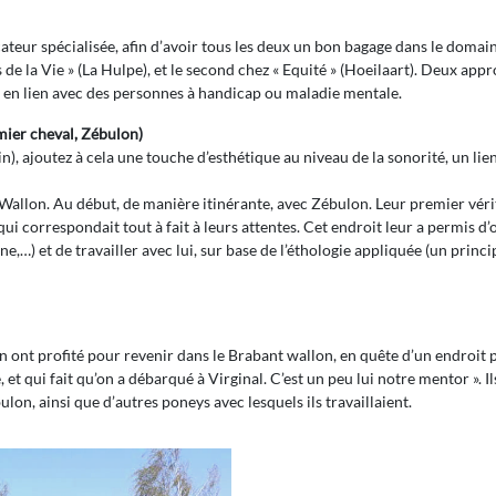
eur spécialisée, afin d’avoir tous les deux un bon bagage dans le domaine. P
de la Vie » (La Hulpe), et le second chez « Equité » (Hoeilaart). Deux appr
, en lien avec des personnes à handicap ou maladie mentale.
remier cheval, Zébulon)
in), ajoutez à cela une touche d’esthétique au niveau de la sonorité, un lien 
 Wallon. Au début, de manière itinérante, avec Zébulon. Leur premier vérit
 correspondait tout à fait à leurs attentes. Cet endroit leur a permis d’of
ne,…) et de travailler avec lui, sur base de l’éthologie appliquée (un prin
n ont profité pour revenir dans le Brabant wallon, en quête d’un endroit 
, et qui fait qu’on a débarqué à Virginal. C’est un peu lui notre mentor ». 
ébulon, ainsi que d’autres poneys avec lesquels ils travaillaient.