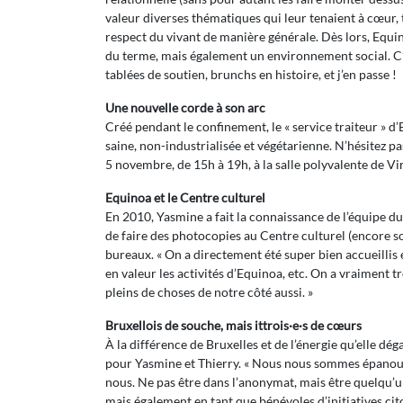
valeur diverses thématiques qui leur tenaient à cœur, 
respect du vivant de manière générale. Dès lors, Equi
du terme, mais également un environnement social. C’es
tablées de soutien, brunchs en histoire, et j’en passe !
Une nouvelle corde à son arc
Créé pendant le confinement, le « service traiteur » d
saine, non-industrialisée et végétarienne. N’hésitez pa
5 novembre, de 15h à 19h, à la salle polyvalente de Vir
Equinoa et le Centre culturel
En 2010, Yasmine a fait la connaissance de l’équipe du 
de faire des photocopies au Centre culturel (encore souv
bureaux. « On a directement été super bien accueillis e
en valeur les activités d’Equinoa, etc. On a vraiment 
pleins de choses de notre côté aussi. »
Bruxellois de souche, mais ittrois·e·s de cœurs
À la différence de Bruxelles et de l’énergie qu’elle dé
pour Yasmine et Thierry. « Nous nous sommes épanouis à
nous. Ne pas être dans l’anonymat, mais être quelqu’un 
mais également en tant que bénévoles d’initiatives cit