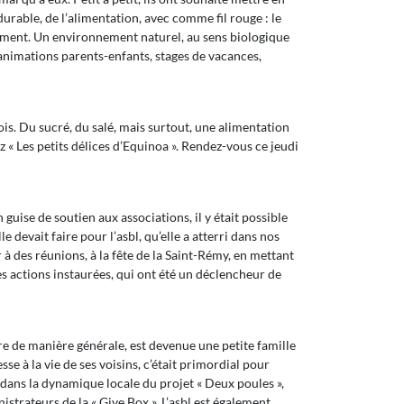
urable, de l’alimentation, avec comme fil rouge : le
nement. Un environnement naturel, au sens biologique
: animations parents-enfants, stages de vacances,
ois. Du sucré, du salé, mais surtout, une alimentation
z « Les petits délices d’Equinoa ». Rendez-vous ce jeudi
guise de soutien aux associations, il y était possible
e devait faire pour l’asbl, qu’elle a atterri dans nos
 à des réunions, à la fête de la Saint-Rémy, en mettant
es actions instaurées, qui ont été un déclencheur de
tre de manière générale, est devenue une petite famille
e à la vie de ses voisins, c’était primordial pour
a, dans la dynamique locale du projet « Deux poules »,
strateurs de la « Give Box ». L’asbl est également