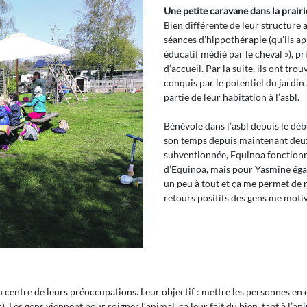
Une petite caravane dans la prairi
Bien différente de leur structure ac
séances d’hippothérapie (qu’ils a
éducatif médié par le cheval »), p
d’accueil. Par la suite, ils ont tr
conquis par le potentiel du jardin à
partie de leur habitation à l’asbl.
Bénévole dans l’asbl depuis le dé
son temps depuis maintenant deux 
subventionnée, Equinoa fonctionne
d’Equinoa, mais pour Yasmine ég
un peu à tout et ça me permet de n
retours positifs des gens me mot
au centre de leurs préoccupations. Leur objectif : mettre les personnes e
. Les gens viennent pour soigner l’animal, ça leur fait du bien, tant à l’ani