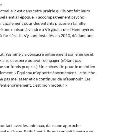
e
tuelle, c’est dans cette prairie qu’ils ont fait leurs
ppelaient à l’époque, « accompagnement psycho-
rincipalement pour des enfants placés en famille
ouvé une maison à vendre à Virginal, rue d’Hennuyères,
 l’arrière. Ils s’y sont installés, en 2010, dédiant une
but, Yasmine y a consacré entièrement son énergie et
ans, et espère pouvoir s’engager (n’étant pas
 sur fonds propres). Une nécessite pour le maintien
alement. « Equinoa m’apporte énormément. Je touche
e pas me lasser et de continuer de m’épanouir. Les
ivent énormément, c’est mon moteur ».
n contact avec les animaux, dans une approche
mal qu’à eux. Petit à petit, ils ont souhaité mettre en