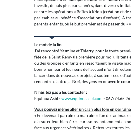
investie, depuis plusieurs années, dans diverses initia
encore les opérations « Boîtes à Kdo » (création et de d
périssables au bénéfice d'associations d'enfants). À tr
parents-enfants, où le but premier est de passer du « v
Le mot de la fin
J’ai rencontré Yasmine et Thierry, pour la toute première
fête de la Saint-Rémy (la première pour moi). Ils tenai
où des groupes d’enfants en ressortaient le visage maqu
bonne humeur et leur sens de l’accueil m’ont directeme
lancer dans de nouveaux projets, à soutenir ceux d’aut
rencontre d’autrui,… Bref, des gens en or avec le cœur
N’hésitez pas à les contacter :
Equinoa Asbl -
www.equinoaasbl.com
- 067/74.65.26
Vous pouvez même aller un cran plus loin en parraina
« En devenant parrain ou marraine d’un des animaux 
d’assurer leur bien-être, leurs soins, notamment en n
face aux urgences vétérinaires ». Retrouvez toutes les 