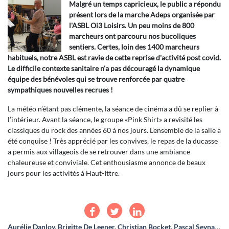
Malgré un temps capricieux, le public a répondu
présent lors de la marche Adeps organisée par
l'ASBL Oi3 Loisirs. Un peu moins de 800
marcheurs ont parcouru nos bucoliques
sentiers. Certes, loin des 1400 marcheurs
habituels, notre ASBL est ravie de cette reprise d'activité post covid.
Le difficile contexte sanitaire n'a pas découragé la dynamique
équipe des bénévoles qui se trouve renforcée par quatre
sympathiques nouvelles recrues !
La météo n’étant pas clémente, la séance de cinéma a dû se replier à
l’intérieur. Avant la séance, le groupe «Pink Shirt» a revisité les
classiques du rock des années 60 à nos jours. L’ensemble de la salle a
été conquise ! Très apprécié par les convives, le repas de la ducasse
a permis aux villageois de se retrouver dans une ambiance
chaleureuse et conviviale. Cet enthousiasme annonce de beaux
jours pour les activités à Haut-Ittre.
Aurélie Danloy, Brigitte De Leener, Christian Bocket, Pascal Seynaeve, Jacques Devos