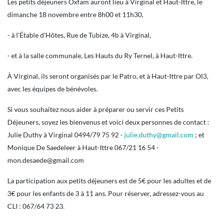
Les petits déjeuners Oxfam auront lieu à Virginal et Haut-Ittre, le
dimanche 18 novembre entre 8h00 et 11h30,
- à l'Étable d'Hôtes, Rue de Tubize, 4b à Virginal,
- et à la salle communale, Les Hauts du Ry Ternel, à Haut-Ittre.
À Virginal, ils seront organisés par le Patro, et à Haut-Ittre par OI3,
avec les équipes de bénévoles.
Si vous souhaitez nous aider à préparer ou servir ces Petits
Déjeuners, soyez les bienvenus et voici deux personnes de contact :
Julie Duthy à Virginal 0494/79 75 92 -
julie.duthy@gmail.com
; et
Monique De Saedeleer à Haut-Ittre 067/21 16 54 -
mon.desaede@gmail.com
La participation aux petits déjeuners est de 5€ pour les adultes et de
3€ pour les enfants de 3 à 11 ans. Pour réserver, adressez-vous au
CLI : 067/64 73 23.