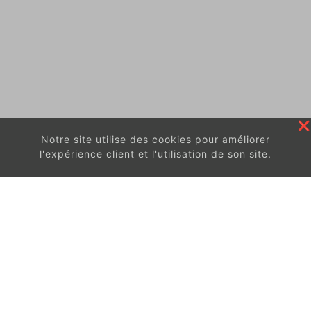
Notre site utilise des cookies pour améliorer
l'expérience client et l'utilisation de son site.
En continuant à surfer sur ce site, vous acceptez
les
conditions d'utilisation de ces cookies.
Got It