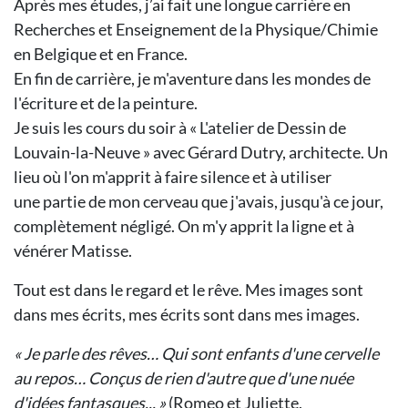
Après mes études, j’ai fait une longue
carrière en
Recherches et Enseignement de la Physique/Chimie
en Belgique et en France.
En fin de carrière, je m'aventure dans
les mondes de
l'écriture et de la peinture.
Je suis les cours du soir à « L'atelier de
Dessin de
Louvain-la-Neuve » avec Gérard Dutry, architecte. Un
lieu où l'on
m'apprit à faire silence et à utiliser
une
partie de mon cerveau que j'avais,
jusqu'à ce jour,
complètement négligé.
On m'y apprit la ligne et à
vénérer Matisse.
Tout est dans le regard et le rêve.
Mes images sont
dans mes écrits, mes
écrits sont dans mes images.
« Je parle des rêves… Qui sont enfants
d'une cervelle
au repos… Conçus de
rien d'autre que d'une nuée
d'idées fantasques... »
(Romeo et Juliette,