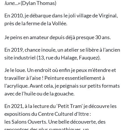
lune...»
(Dylan Thomas)
En 2010, je débarque dans le joli village
de Virginal,
près de la ferme de la Vollée.
Je peins en amateur depuis déjà
presque 30 ans.
En 2019, chance inouïe, un atelier se libère à l'ancien
site industriel (13, rue du
Halage, Fauquez).
Je le loue. Un endroit où enfin je peux
m'étendre et
travailler à l'aise !
Peinture essentiellement à
l'acrylique.
Avant cela, je peignais sur petits formats
avec de l'huile ou de la gouache.
En 2021, à la lecture du ‘Petit Tram’ je
découvre les
expositions du Centre Culturel d'Ittre :
les Salons Ouverts.
Une belle découverte, des
rencontres
des plus sympathiques, un