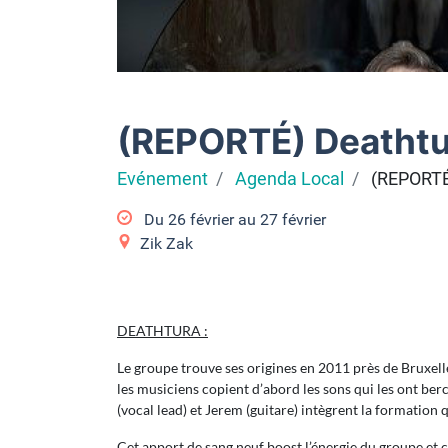
(REPORTÉ) Deathtu
Evénement
Agenda Local
(REPORTÉ)
Du
26 février
au
27 février
Zik Zak
DEATHTURA :
Le groupe trouve ses origines en 2011 près de Bruxelles
les musiciens copient d’abord les sons qui les ont ber
(vocal lead) et Jerem (guitare) intègrent la formation 
Cet apport de sang neuf boost l’énergie du groupe et c