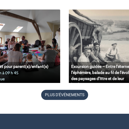
rt pour parent(s)/enfant(s)
Excursion guidée – Entre l’éterne
n à 09
h
45
l’éphémère, balade au fil de l’évo
que
des paysages d’Ittre et de leur
biodiversité.
11 juin à 09
h
45
PLUS D'ÉVÉNEMENTS
Belgique