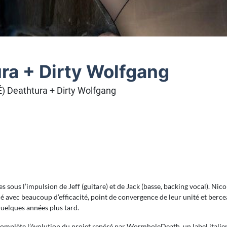
ra + Dirty Wolfgang
 Deathtura + Dirty Wolfgang
 sous l’impulsion de Jeff (guitare) et de Jack (basse, backing vocal). Nico 
cé avec beaucoup d’efficacité, point de convergence de leur unité et berce
quelques années plus tard.
omplète l’évolution du projet repéré par WormholeDeath, un label italien a