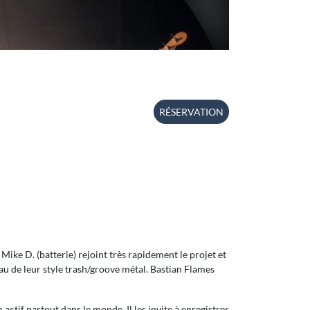
RÉSERVATION
Mike D. (batterie) rejoint très rapidement le projet et
au de leur style trash/groove métal. Bastian Flames
ctif partout dans le monde. Il les invite à enregistrer