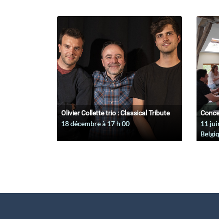
Olivier Collette trio : Classical Tribute
Conce
18 décembre à 17
h
00
11 jui
Belgi