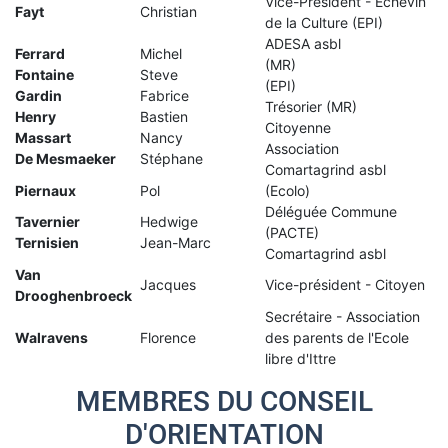
Vice-Président - Echevin
Fayt
Christian
de la Culture (EPI)
ADESA asbl
Ferrard
Michel
(MR)
Fontaine
Steve
(EPI)
Gardin
Fabrice
Trésorier (MR)
Henry
Bastien
Citoyenne
Massart
Nancy
Association
De Mesmaeker
Stéphane
Comartagrind asbl
Piernaux
Pol
(Ecolo)
Déléguée Commune
Tavernier
Hedwige
(PACTE)
Ternisien
Jean-Marc
Comartagrind asbl
Van
Jacques
Vice-président - Citoyen
Drooghenbroeck
Secrétaire - Association
Walravens
Florence
des parents de l'Ecole
libre d'Ittre
MEMBRES DU CONSEIL
D'ORIENTATION