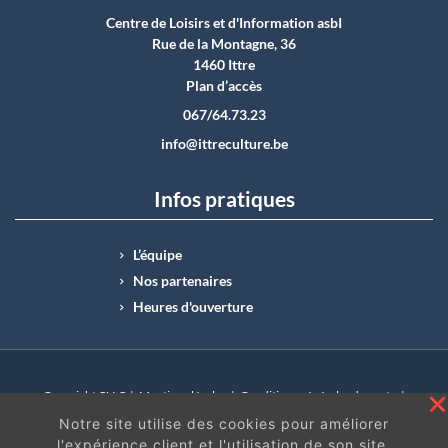
Centre de Loisirs et d'Information asbI
Rue de la Montagne, 36
1460 Ittre
Plan d’accès
067/64.73.23
info@ittreculture.be
Infos pratiques
L’équipe
Nos partenaires
Heures d'ouverture
Copyright CLI © |
Mentions légales
|
Conditions générales de vente
|
N°Entreprise : BE0414.742.009 |
BE50 0012 6285 4518
Notre site utilise des cookies pour améliorer
l'expérience client et l'utilisation de son site.