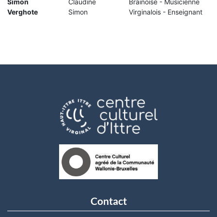
Simon
Claudine
Brainoise - Musicienne
Verghote
Simon
Virginalois - Enseignant
Contact