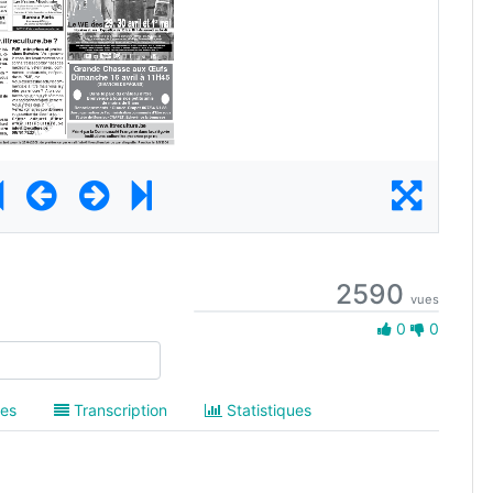
2590
vues
0 Aime
0
0
es
Transcription
Statistiques