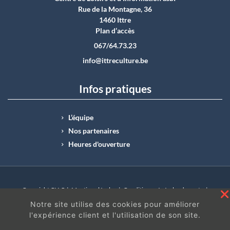
Rue de la Montagne, 36
1460 Ittre
Plan d’accès
067/64.73.23
info@ittreculture.be
Infos pratiques
L’équipe
Nos partenaires
Heures d'ouverture
Copyright CLI © |
Mentions légales
|
Conditions générales de vente
|
N°Entreprise : BE0414.742.009 |
BE50 0012 6285 4518
Notre site utilise des cookies pour améliorer
l'expérience client et l'utilisation de son site.
En continuant à surfer sur ce site, vous acceptez
les