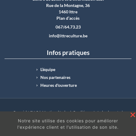
Rue de la Montagne, 36
1460 Ittre
Plan d’accès
067/64.73.23
info@ittreculture.be
Infos pratiques
L’équipe
Nos partenaires
Heures d'ouverture
Copyright CLI © |
Mentions légales
|
Conditions générales de vente
|
N°Entreprise : BE0414.742.009 |
BE50 0012 6285 4518
Notre site utilise des cookies pour améliorer
l'expérience client et l'utilisation de son site.
En continuant à surfer sur ce site, vous acceptez
les