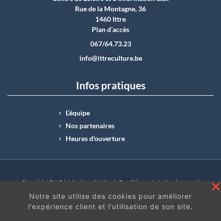
Rue de la Montagne, 36
1460 Ittre
Plan d’accès
067/64.73.23
info@ittreculture.be
Infos pratiques
L’équipe
Nos partenaires
Heures d'ouverture
Copyright CLI © |
Mentions légales
|
Conditions générales de vente
|
N°Entreprise : BE0414.742.009 |
BE50 0012 6285 4518
Notre site utilise des cookies pour améliorer
l'expérience client et l'utilisation de son site.
En continuant à surfer sur ce site, vous acceptez
les