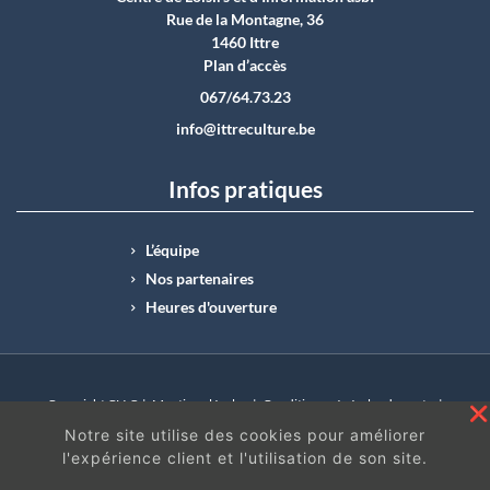
Rue de la Montagne, 36
1460 Ittre
Plan d’accès
067/64.73.23
info@ittreculture.be
Infos pratiques
L’équipe
Nos partenaires
Heures d'ouverture
Copyright CLI © |
Mentions légales
|
Conditions générales de vente
|
N°Entreprise : BE0414.742.009 |
BE50 0012 6285 4518
Notre site utilise des cookies pour améliorer
l'expérience client et l'utilisation de son site.
En continuant à surfer sur ce site, vous acceptez
les