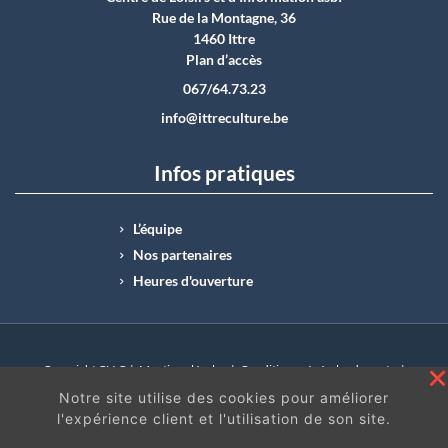
Rue de la Montagne, 36
1460 Ittre
Plan d’accès
067/64.73.23
info@ittreculture.be
Infos pratiques
L’équipe
Nos partenaires
Heures d'ouverture
Copyright CLI © |
Mentions légales
|
Conditions générales de vente
|
N°Entreprise : BE0414.742.009 |
BE50 0012 6285 4518
Notre site utilise des cookies pour améliorer
l'expérience client et l'utilisation de son site.
En continuant à surfer sur ce site, vous acceptez
les