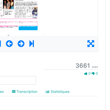
3661
vues
0 Aime
0
0
es
Transcription
Statistiques