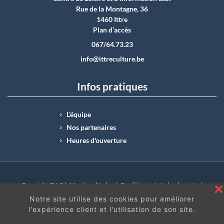
Rue de la Montagne, 36
1460 Ittre
Plan d’accès
067/64.73.23
info@ittreculture.be
Infos pratiques
L’équipe
Nos partenaires
Heures d'ouverture
Copyright CLI © |
Mentions légales
|
Conditions générales de vente
|
N°Entreprise : BE0414.742.009 |
BE50 0012 6285 4518
Notre site utilise des cookies pour améliorer
l'expérience client et l'utilisation de son site.
En continuant à surfer sur ce site, vous acceptez
les