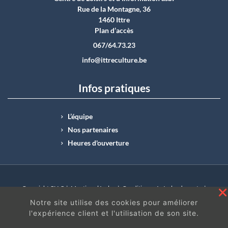
Rue de la Montagne, 36
1460 Ittre
Plan d’accès
067/64.73.23
info@ittreculture.be
Infos pratiques
L’équipe
Nos partenaires
Heures d'ouverture
Copyright CLI © |
Mentions légales
|
Conditions générales de vente
|
N°Entreprise : BE0414.742.009 |
BE50 0012 6285 4518
Notre site utilise des cookies pour améliorer
l'expérience client et l'utilisation de son site.
En continuant à surfer sur ce site, vous acceptez
les