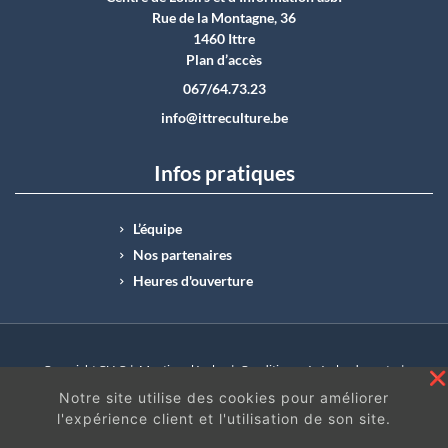
Rue de la Montagne, 36
1460 Ittre
Plan d’accès
067/64.73.23
info@ittreculture.be
Infos pratiques
L’équipe
Nos partenaires
Heures d'ouverture
Copyright CLI © |
Mentions légales
|
Conditions générales de vente
|
N°Entreprise : BE0414.742.009 |
BE50 0012 6285 4518
Notre site utilise des cookies pour améliorer
l'expérience client et l'utilisation de son site.
En continuant à surfer sur ce site, vous acceptez
les