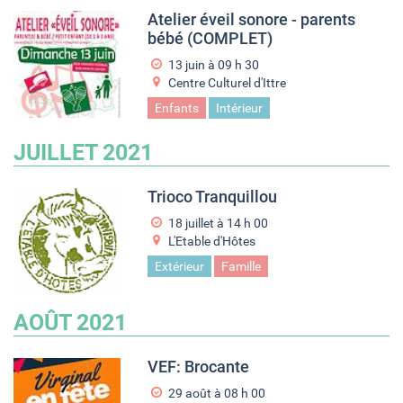
Atelier éveil sonore - parents
bébé (COMPLET)
13 juin à 09
h
30
Centre Culturel d'Ittre
Enfants
Intérieur
JUILLET 2021
Trioco Tranquillou
18 juillet à 14
h
00
L'Etable d'Hôtes
Extérieur
Famille
AOÛT 2021
VEF: Brocante
29 août à 08
h
00