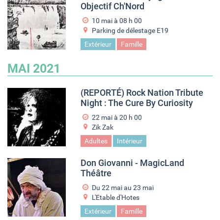
Objectif Ch'Nord
10 mai à 08
h
00
Parking de délestage E19
Extérieur
Famille
MAI 2021
(REPORTÉ) Rock Nation Tribute
Night : The Cure By Curiosity
22 mai à 20
h
00
Zik Zak
Adultes
Intérieur
Don Giovanni - MagicLand
Théâtre
Du
22 mai
au
23 mai
L'Etable d'Hotes
Extérieur
Famille