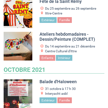
Fête de la Saint Rémy
Du
25 septembre
au
26 septembre
Ittre-Centre
Extérieur
Famille
Ateliers hebdomadaires -
Dessin/Peinture (COMPLET)
Du
14 septembre
au
21 décembre
Centre Culturel d'Ittre
Enfants
Intérieur
OCTOBRE 2021
Balade d'Haloween
31 octobre à 17
h
30
Interyacht asbl
Extérieur
Famille