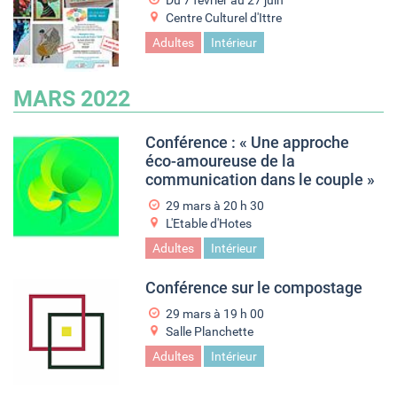
Du
7 février
au
27 juin
Centre Culturel d'Ittre
Adultes
Intérieur
MARS 2022
Conférence : « Une approche
éco-amoureuse de la
communication dans le couple »
29 mars à 20
h
30
L'Etable d'Hotes
Adultes
Intérieur
Conférence sur le compostage
29 mars à 19
h
00
Salle Planchette
Adultes
Intérieur