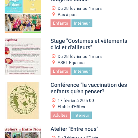
Du
28 février
au
4 mars
Pas à pas
Enfants
Intérieur
Stage "Costumes et vêtements
d'ici et d'ailleurs"
Du
28 février
au
4 mars
ASBL Equinoa
Enfants
Intérieur
Conférence "la vaccination des
enfants qu'en penser?
17 février à 20
h
00
Etable d'Hôtes
Adultes
Intérieur
Atelier "Entre nous"