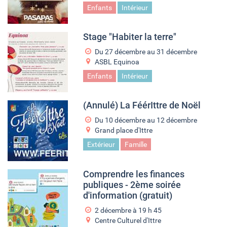
Enfants
Intérieur
Stage "Habiter la terre"
Du
27 décembre
au
31 décembre
ASBL Equinoa
Enfants
Intérieur
(Annulé) La FéérIttre de Noël
Du
10 décembre
au
12 décembre
Grand place d'Ittre
Extérieur
Famille
Comprendre les finances
publiques - 2ème soirée
d'information (gratuit)
2 décembre à 19
h
45
Centre Culturel d'Ittre