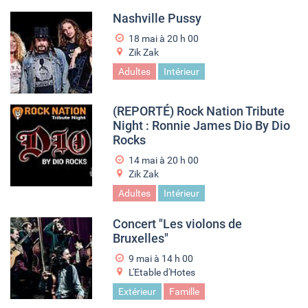
Nashville Pussy
18 mai à 20
h
00
Zik Zak
Adultes
Intérieur
(REPORTÉ) Rock Nation Tribute
Night : Ronnie James Dio By Dio
Rocks
14 mai à 20
h
00
Zik Zak
Adultes
Intérieur
Concert "Les violons de
Bruxelles"
9 mai à 14
h
00
L'Etable d'Hotes
Extérieur
Famille