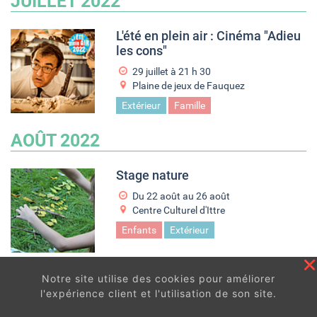
JUILLET 2022
L'été en plein air : Cinéma "Adieu
les cons"
29 juillet à 21
h
30
Plaine de jeux de Fauquez
Extérieur
Famille
AOÛT 2022
Stage nature
Du
22 août
au
26 août
Centre Culturel d'Ittre
Enfants
Extérieur
L'été en plein air : Cinéma
Notre site utilise des cookies pour améliorer
"Ouistreham"
l'expérience client et l'utilisation de son site.
6 août à 21
h
30
En continuant à surfer sur ce site, vous acceptez
les