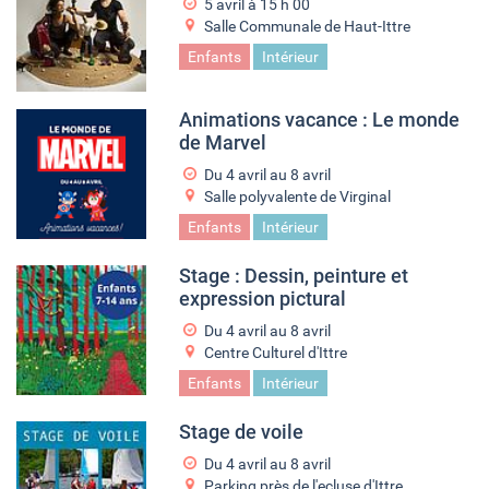
5 avril à 15
h
00
Salle Communale de Haut-Ittre
Enfants
Intérieur
Animations vacance : Le monde
de Marvel
Du
4 avril
au
8 avril
Salle polyvalente de Virginal
Enfants
Intérieur
Stage : Dessin, peinture et
expression pictural
Du
4 avril
au
8 avril
Centre Culturel d'Ittre
Enfants
Intérieur
Stage de voile
Du
4 avril
au
8 avril
Parking près de l'ecluse d'Ittre