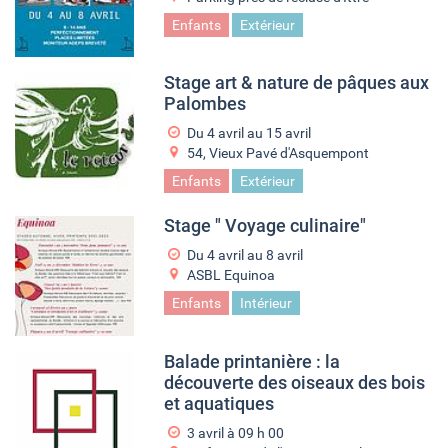
Enfants
Extérieur
Stage art & nature de pâques aux
Palombes
Du
4 avril
au
15 avril
54, Vieux Pavé d'Asquempont
Enfants
Extérieur
Stage " Voyage culinaire"
Du
4 avril
au
8 avril
ASBL Equinoa
Enfants
Intérieur
Balade printanière : la
découverte des oiseaux des bois
et aquatiques
3 avril à 09
h
00