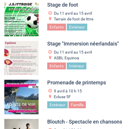
Stage de foot
Du
11 avril
au
15 avril
Terrain de foot de Ittre
Enfants
Extérieur
Stage "Immersion néerlandais"
Du
11 avril
au
15 avril
ASBL Equinoa
Enfants
Intérieur
Promenade de printemps
9 avril à 10
h
15
Ecluse 5F
Extérieur
Famille
Bloutch - Spectacle en chansons