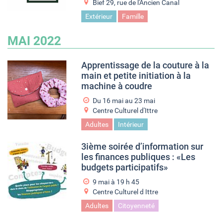
Bief 29, rue de l'Ancien Canal
Extérieur
Famille
MAI 2022
Apprentissage de la couture à la
main et petite initiation à la
machine à coudre
Du
16 mai
au
23 mai
Centre Culturel d'Ittre
Adultes
Intérieur
3ième soirée d’information sur
les finances publiques : «Les
budgets participatifs»
9 mai à 19
h
45
Centre Culturel d Ittre
Adultes
Citoyenneté