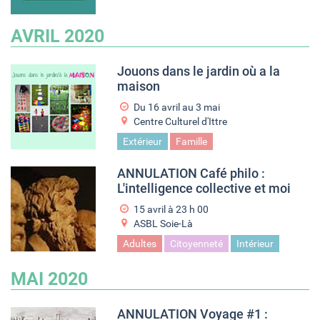
AVRIL 2020
Jouons dans le jardin où a la
maison
Du
16 avril
au
3 mai
Centre Culturel d'Ittre
Extérieur
Famille
ANNULATION Café philo :
L'intelligence collective et moi
15 avril à 23
h
00
ASBL Soie-Là
Adultes
Citoyenneté
Intérieur
MAI 2020
ANNULATION Voyage #1 :