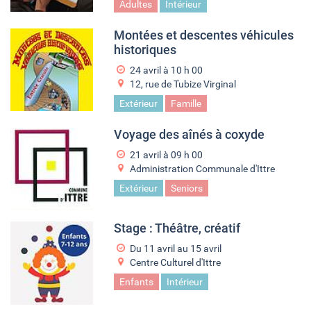
Adultes
Intérieur
Montées et descentes véhicules
historiques
24 avril à 10
h
00
12, rue de Tubize Virginal
Extérieur
Famille
Voyage des aînés à coxyde
21 avril à 09
h
00
Administration Communale d'Ittre
Extérieur
Seniors
Stage : Théâtre, créatif
Du
11 avril
au
15 avril
Centre Culturel d'Ittre
Enfants
Intérieur