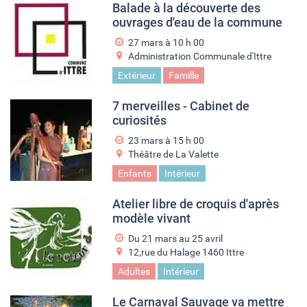
Balade à la découverte des
ouvrages d'eau de la commune
27 mars à 10
h
00
Administration Communale d'Ittre
Extérieur
Famille
7 merveilles - Cabinet de
curiosités
23 mars à 15
h
00
Théâtre de La Valette
Enfants
Intérieur
Atelier libre de croquis d'après
modèle vivant
Du
21 mars
au
25 avril
12,rue du Halage 1460 Ittre
Adultes
Intérieur
Le Carnaval Sauvage va mettre