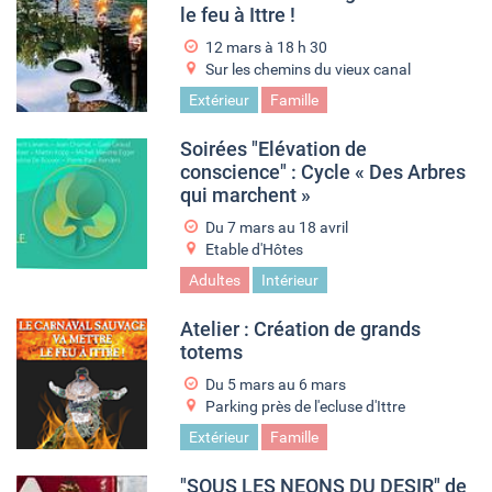
le feu à Ittre !
12 mars à 18
h
30
Sur les chemins du vieux canal
Extérieur
Famille
Soirées "Elévation de
conscience" : Cycle « Des Arbres
qui marchent »
Du
7 mars
au
18 avril
Etable d'Hôtes
Adultes
Intérieur
Atelier : Création de grands
totems
Du
5 mars
au
6 mars
Parking près de l'ecluse d'Ittre
Extérieur
Famille
"SOUS LES NEONS DU DESIR" de