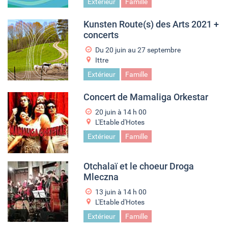
Extérieur
Famille
Kunsten Route(s) des Arts 2021 +
concerts
Du
20 juin
au
27 septembre
Ittre
Extérieur
Famille
Concert de Mamaliga Orkestar
20 juin à 14
h
00
L'Etable d'Hotes
Extérieur
Famille
Otchalaï et le choeur Droga
Mleczna
13 juin à 14
h
00
L'Etable d'Hotes
Extérieur
Famille