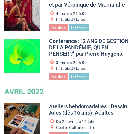
et par Véronique de Miomandre
4 mars à 21
h
00
L'Etable d'Hotes
Adultes
Intérieur
Conférence : "2 ANS DE GESTION
DE LA PANDÉMIE, QU'EN
PENSER ?" par Pierre Huygens.
3 mars à 20
h
00
L'Etable d'Hotes
Adultes
Intérieur
AVRIL 2022
Ateliers hebdomadaires : Dessin
Ados (dès 16 ans) -Adultes
Du
28 avril
au
16 juin
Centre Culturel d'Ittre