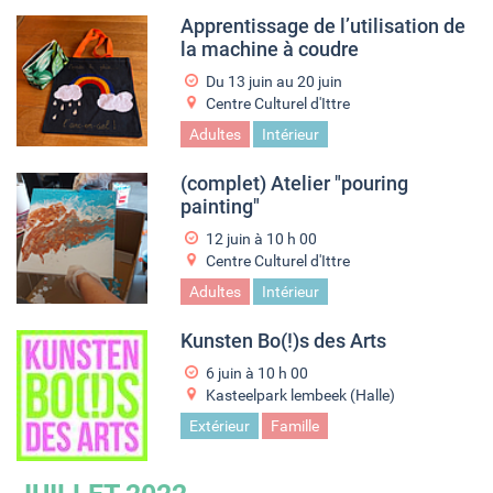
Apprentissage de l’utilisation de
la machine à coudre
Du
13 juin
au
20 juin
Centre Culturel d'Ittre
Adultes
Intérieur
(complet) Atelier "pouring
painting"
12 juin à 10
h
00
Centre Culturel d'Ittre
Adultes
Intérieur
Kunsten Bo(!)s des Arts
6 juin à 10
h
00
Kasteelpark lembeek (Halle)
Extérieur
Famille