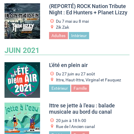
(REPORTÉ) ROCK Nation Tribute
Night : Ed Hunters + Planet Lizzy
Du
7 mai
au
8 mai
Zik Zak
Adultes
Intérieur
JUIN 2021
L'été en plein air
Du
27 juin
au
27 août
Ittre, Haut-Ittre, Virginal et Fauquez
Extérieur
Famille
Ittre se jette à l'eau : balade
musicale au bord du canal
20 juin à 18
h
00
Rue de l Ancien canal