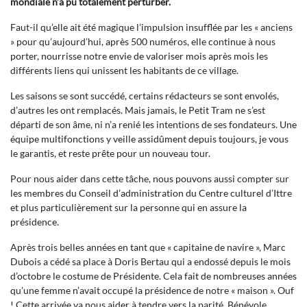
mondiale n’a pu totalement perturber.
Faut-il qu’elle ait été magique l’impulsion insufflée par les « anciens
» pour qu’aujourd’hui, après 500 numéros, elle continue à nous
porter, nourrisse notre envie de valoriser mois après mois les
différents liens qui unissent les habitants de ce village.
Les saisons se sont succédé, certains rédacteurs se sont envolés,
d’autres les ont remplacés. Mais jamais, le Petit Tram ne s’est
départi de son âme, ni n’a renié les intentions de ses fondateurs. Une
équipe multifonctions y veille assidûment depuis toujours, je vous
le garantis, et reste prête pour un nouveau tour.
Pour nous aider dans cette tâche, nous pouvons aussi compter sur
les membres du Conseil d’administration du Centre culturel d’Ittre
et plus particulièrement sur la personne qui en assure la
présidence.
Après trois belles années en tant que « capitaine de navire », Marc
Dubois a cédé sa place à Doris Bertau qui a endossé depuis le mois
d’octobre le costume de Présidente. Cela fait de nombreuses années
qu’une femme n’avait occupé la présidence de notre « maison ». Ouf
! Cette arrivée va nous aider à tendre vers la parité. Bénévole