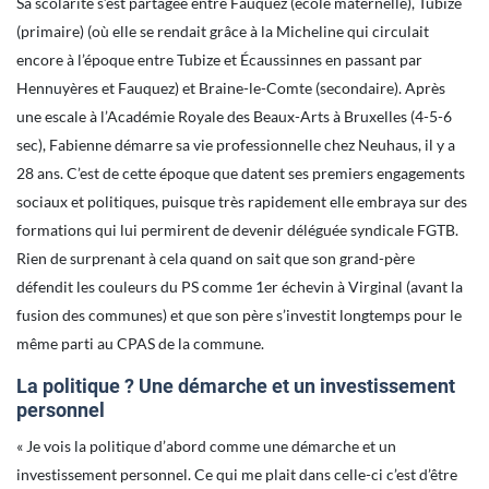
Sa scolarité s’est partagée entre Fauquez (école maternelle), Tubize
(primaire) (où elle se rendait grâce à la Micheline qui circulait
encore à l’époque entre Tubize et Écaussinnes en passant par
Hennuyères et Fauquez) et Braine-le-Comte (secondaire). Après
une escale à l’Académie Royale des Beaux-Arts à Bruxelles (4-5-6
sec), Fabienne démarre sa vie professionnelle chez Neuhaus, il y a
28 ans. C’est de cette époque que datent ses premiers engagements
sociaux et politiques, puisque très rapidement elle embraya sur des
formations qui lui permirent de devenir déléguée syndicale FGTB.
Rien de surprenant à cela quand on sait que son grand-père
défendit les couleurs du PS comme 1er échevin à Virginal (avant la
fusion des communes) et que son père s’investit longtemps pour le
même parti au CPAS de la commune.
La politique ? Une démarche et un investissement
personnel
« Je vois la politique d’abord comme une démarche et un
investissement personnel. Ce qui me plait dans celle-ci c’est d’être