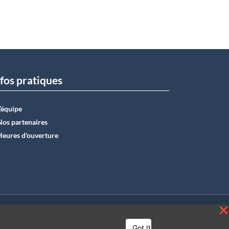
fos pratiques
L’équipe
Nos partenaires
Heures d'ouverture
E50 0012 6285 4518
Got It