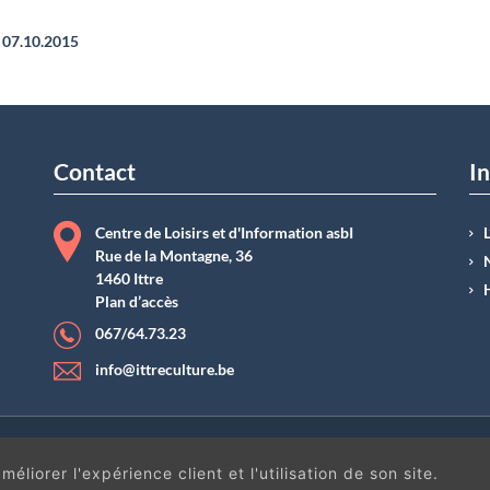
07.10.2015
Contact
In
Centre de Loisirs et d'Information asbI
Rue de la Montagne, 36
1460 Ittre
Plan d’accès
067/64.73.23
info@ittreculture.be
ntions légales
|
Conditions générales de vente
| N°Entreprise : BE0414.742.009 |
B
éliorer l'expérience client et l'utilisation de son site.