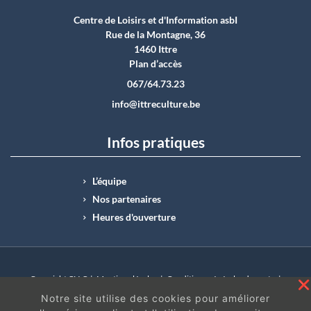
Centre de Loisirs et d'Information asbI
Rue de la Montagne, 36
1460 Ittre
Plan d’accès
067/64.73.23
info@ittreculture.be
Infos pratiques
L’équipe
Nos partenaires
Heures d'ouverture
Copyright CLI © |
Mentions légales
|
Conditions générales de vente
|
N°Entreprise : BE0414.742.009 |
BE50 0012 6285 4518
Notre site utilise des cookies pour améliorer