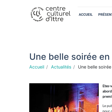
ACCUEIL
PRÉSEN
Une belle soirée en 
Accueil
Actualités
Une belle soirée 
Etes-v
aborda
premiè
Le pub
pour d