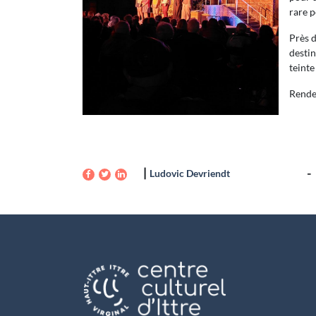
rare p
Près d
destin
teinte
Rendez
Ludovic Devriendt