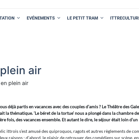
TATION
EVÉNEMENTS
LE PETIT TRAM
ITTRECULTUR
plein air
en plein air
ous déjà partis en vacances avec des couples d’amis ? Le Théâtre des Galer
it la thématique. ‘Le béret de la tortue’ nous a plongé dans la chambre de
re fois, des vacances ensemble. Et autant le dire, le séjour était loin d’un 
lic ittrois s’est amusé des quiproquos, ragots et autres règlements de co
eux raisons : d’abord, le plaisir de retrouver des comédiens sur scène, ensui