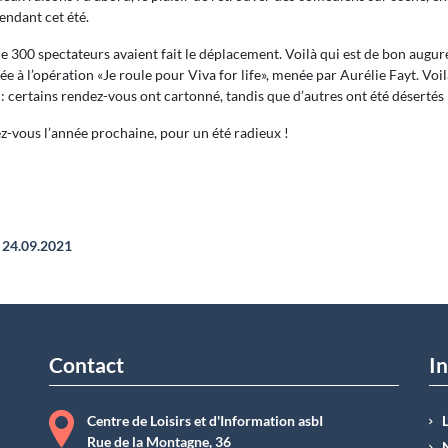
endant cet été.
e 300 spectateurs avaient fait le déplacement. Voilà qui est de bon augure
ée à l’opération «Je roule pour Viva for life», menée par Aurélie Fayt. Voil
 : certains rendez-vous ont cartonné, tandis que d’autres ont été désertés 
-vous l’année prochaine, pour un été radieux !
24.09.2021
Contact
In
Centre de Loisirs et d'Information asbI
Rue de la Montagne, 36