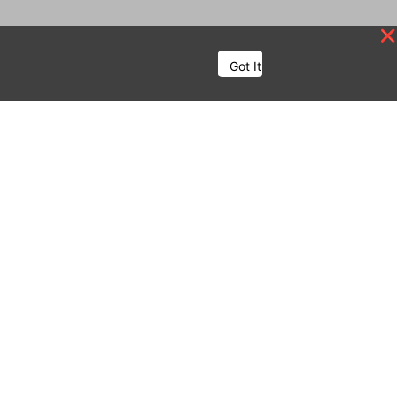
Got It
fos pratiques
L’équipe
Nos partenaires