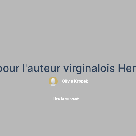
ur l'auteur virginalois He
Olivia Kropek
Lire le suivant