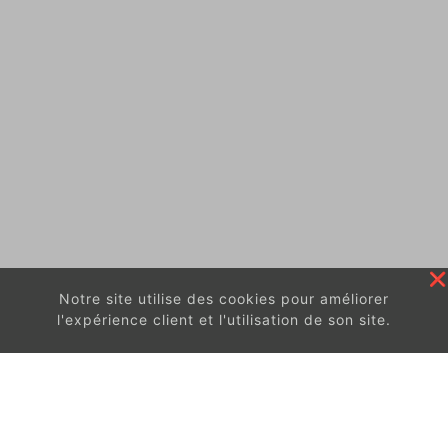
Notre site utilise des cookies pour améliorer
l'expérience client et l'utilisation de son site.
En continuant à surfer sur ce site, vous acceptez
les
conditions d'utilisation de ces cookies.
Got It