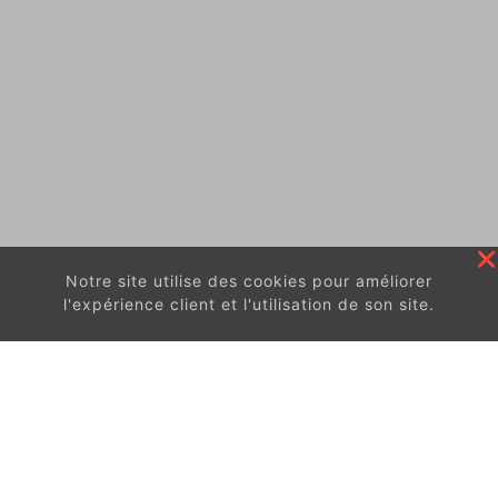
Notre site utilise des cookies pour améliorer
l'expérience client et l'utilisation de son site.
En continuant à surfer sur ce site, vous acceptez
les
conditions d'utilisation de ces cookies.
Got It