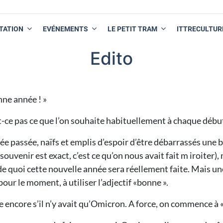
TATION
EVÉNEMENTS
LE PETIT TRAM
ITTRECULTUR
Edito
nne année ! »
t-ce pas ce que l’on souhaite habituellement à chaque débu
ée passée, naïfs et emplis d’espoir d’être débarrassés une b
ouvenir est exact, c’est ce qu’on nous avait fait m iroiter),
de quoi cette nouvelle année sera réellement faite. Mais une
pour le moment, à utiliser l’adjectif «bonne ».
 encore s’il n’y avait qu’Omicron. A force, on commence à «