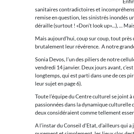
Enfin
sanitaires contradictoires et incompréhensib
remise en question, les sinistrés inondés un
déraille (surtout ! «Don’t look up»...), ... Mais
Mais aujourd’hui, coup sur coup, tout près 
brutalement leur révérence. A notre grande
Sonia Devos, l’un des piliers de notre cell
vendredi 14 janvier. Deux jours avant, c’es
longtemps, qui est parti dans une de ces pi
leur sujet en page 6).
Toute l’équipe du Centre culturel se joint 
passionnées dans la dynamique culturelle d’i
deux considéraient comme tellement essen
A l’instar du Conseil d’Etat, d’ailleurs qu
purement et simplement, les lieux clos dest