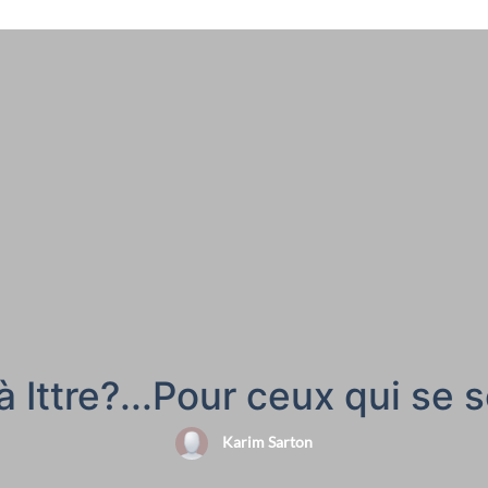
 à Ittre?...Pour ceux qui se 
Karim Sarton