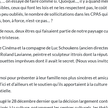
, ... on essaye de faire comme si. Quoique..., il y a quand mê
les, ceux qui font les lois et ne les respectent pas, le coût
 peu oubliés, le nombre de sollicitations dans les CPAS qui 
, bon, à force, n’est-ce pas... ?
de nous, deux êtres qui faisaient partie de notre paysage c
 tristesse.
ule Cinéma et la compagne de Luc Schoukens (ancien directeur
t Roland Lavianne, peintre et sculpteur ittrois dont la répu
rouettes imprévues dont il avait le secret. (Nous vous inv
à moi pour présenter à leur famille nos plus sincères et ami
ci et d’ailleurs et le soutien qu’ils apportaient à la cultu
tielle.
i a jugé le 28 décembre dernier que la décision largement c
inés à la culture, notamment les centres culturels, les thé