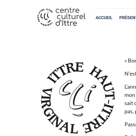
ACCUEIL
PRÉSEN
« Bo
N’es
L’ann
mon s
sait 
pas, 
Passe