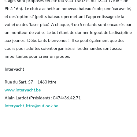
stages sont proposés cet été (du 9 au 13/07 et du 13 au 17/08 – de
9h à 16h). Le club a acheté un nouveau bateau école, une ‘caravelle’,
et des ‘optimist’ (petits bateaux permettant l’apprentissage de la
voile) ou des ‘laser pico’. A chaque, 4 ou 5 enfants sont encadrés par
un moniteur de voile. Le but étant de donner le gout de la discipline
aux jeunes. Débutants bienvenus ! Il se peut également que des
cours pour adultes soient organisés si les demandes sont assez
importantes pour créer un groupe.
Interyacht
Rue du Sart, 57 – 1460 Ittre
www.interyacht.be
Alain Lardot (Président) : 0474/36.42.71
Interyacht_ittre@outlook.be