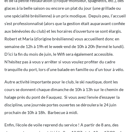
et de la petite restauration (croque-monsieur, spaghettis, etc.), des
glaces à la belle saison ou encore un plat du jour (une grillade ou
une spécialité brésilienne) à un prix modique. Depuis peu, l’accueil
s’est professionnalisé (alors que la gestion était auparavant confiée
aux bénévoles du club) et les horaires d’ouverture se sont élargis.
Robert et Maria (d’origine brésilienne) vous accueillent donc en
semaine de 12h à 19h et le week-end de 10h à 20h (fermé le lundi).
D’ici la fin du mois de juin, le Wifi sera également accessible.
N’hésitez pas à vous y arrêter si vous voulez profiter du cadre
tranquille du port, lors d’une balade en famille ou d’un tour à vélo.
Autre activité importante pour le club, le ski nautique, dont les
cours se donnent chaque dimanche de 10h à 13h sur le chemin de
halage près du pont de Fauquez. Si vous avez l’envie d’essayer la
discipline, une journée portes ouvertes se déroulera le 24 juin
prochain de 10h à 18h. Barbecue à midi.
Enfin, l’école de voile reprend du service ! A partir de 8 ans, des