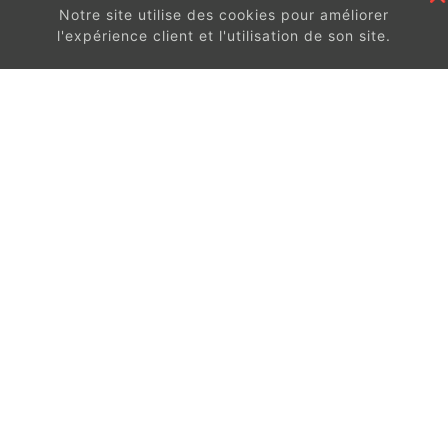
Notre site utilise des cookies pour améliorer
l'expérience client et l'utilisation de son site.
En continuant à surfer sur ce site, vous acceptez
les
conditions d'utilisation de ces cookies.
Got It