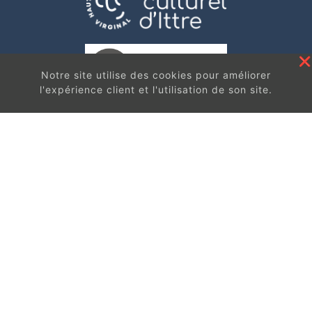
Notre site utilise des cookies pour améliorer
l'expérience client et l'utilisation de son site.
En continuant à surfer sur ce site, vous acceptez
les
conditions d'utilisation de ces cookies.
Contact
Got It
Centre de Loisirs et d'Information asbI
Rue de la Montagne, 36
1460 Ittre
Plan d’accès
067/64.73.23
info@ittreculture.be
Infos pratiques