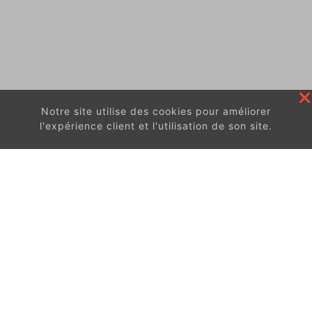
Notre site utilise des cookies pour améliorer
l'expérience client et l'utilisation de son site.
En continuant à surfer sur ce site, vous acceptez
les
conditions d'utilisation de ces cookies.
Got It