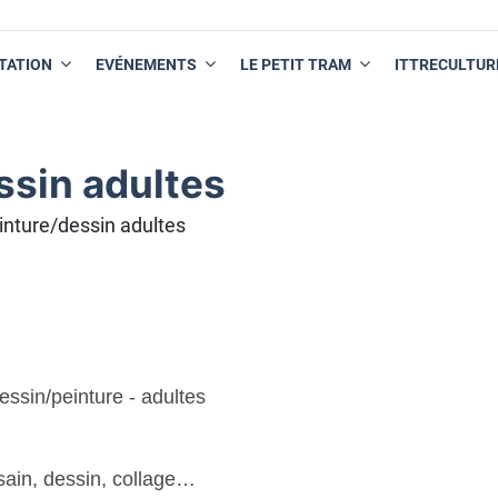
TATION
EVÉNEMENTS
LE PETIT TRAM
ITTRECULTUR
ssin adultes
einture/dessin adultes
ssin/peinture - adultes
usain, dessin, collage…