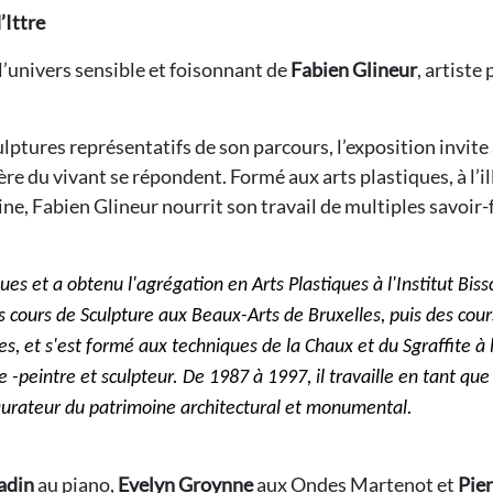
’Ittre
 l’univers sensible et foisonnant de
Fabien Glineur
, artiste
lptures représentatifs de son parcours, l’exposition invite
e du vivant se répondent. Formé aux arts plastiques, à l’illu
e, Fabien Glineur nourrit son travail de multiples savoir-fa
es et a obtenu l'agrégation en Arts Plastiques à l'Institut Bissc
des cours de Sculpture aux Beaux-Arts de Bruxelles, puis des cour
es, et s'est formé aux techniques de la Chaux et du Sgraffite à
te -peintre et sculpteur. De 1987 à 1997, il travaille en tant qu
aurateur du patrimoine architectural et monumental.
adin
au piano,
Evelyn Groynne
aux Ondes Martenot et
Pie