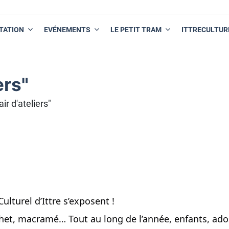
TATION
EVÉNEMENTS
LE PETIT TRAM
ITTRECULTUR
ers"
ir d'ateliers"
lturel d’Ittre s’exposent !
het, macramé… Tout au long de l’année, enfants, ado