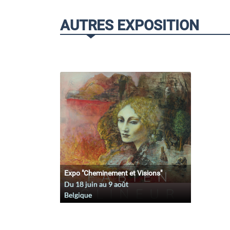
AUTRES EXPOSITION
Expo "Cheminement et Visions"
Du
18 juin
au
9 août
Belgique