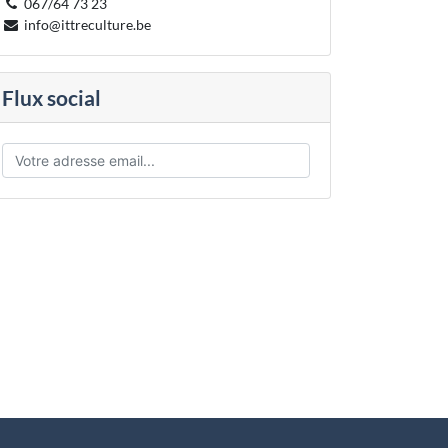
067/64 73 23
info@ittreculture.be
Flux social