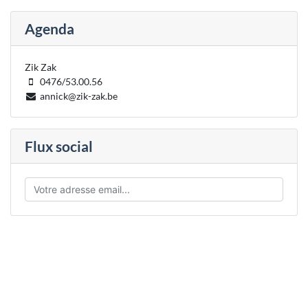
Agenda
Zik Zak
0476/53.00.56
annick@zik-zak.be
Flux social