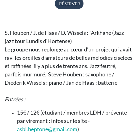
RÉSERVER
S. Houben / J. de Haas / D. Wissels : "Arkhane (Jazz
jazz tour Lundis d'Hortense)
Le groupe nous replonge au cœur d’un projet qui avait
ravi les oreilles d’amateurs de belles mélodies ciselées
et raffinées, il y a plus de trente ans. Jazz feutré,
parfois murmuré. Steve Houben : saxophone /
Diederik Wissels : piano / Jan de Haas : batterie
Entrées :
15€ / 12€ (étudiant / membres LDH / prévente
par virement : infos sur le site -
asbl.heptone@gmail.com
)