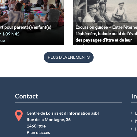
rt pour parent(s)/enfant(s)
Excursion guidée – Entre l’éterne
n à 09
h
45
l’éphémère, balade au fil de l’évo
que
des paysages d’Ittre et de leur
biodiversité.
11 juin à 09
h
45
PLUS D'ÉVÉNEMENTS
Belgique
Contact
In
Centre de Loisirs et d'Information asbI
Rue de la Montagne, 36
1460 Ittre
Plan d’accès