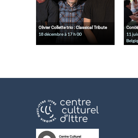
Olivier Collette trio : Classical Tribute
Conce
18 décembre à 17
h
00
11 jui
Belgi