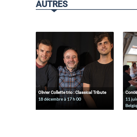
AUTRES
Olivier Collette trio : Classical Tribute
Conce
18 décembre à 17
h
00
11 jui
Belgi