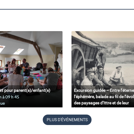
rt pour parent(s)/enfant(s)
Excursion guidée – Entre l’éterne
n à 09
h
45
l’éphémère, balade au fil de l’évo
que
des paysages d’Ittre et de leur
biodiversité.
11 juin à 09
h
45
PLUS D'ÉVÉNEMENTS
Belgique