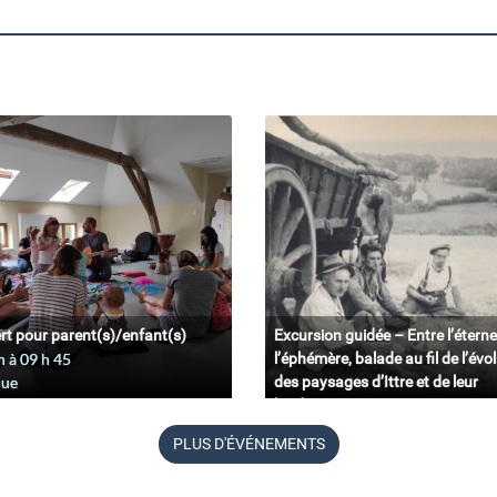
rt pour parent(s)/enfant(s)
Excursion guidée – Entre l’éterne
n à 09
h
45
l’éphémère, balade au fil de l’évo
que
des paysages d’Ittre et de leur
biodiversité.
11 juin à 09
h
45
PLUS D'ÉVÉNEMENTS
Belgique