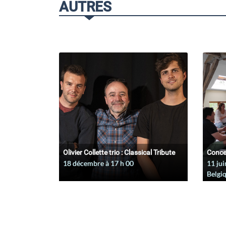
AUTRES
Olivier Collette trio : Classical Tribute
Conce
18 décembre à 17
h
00
11 jui
Belgi