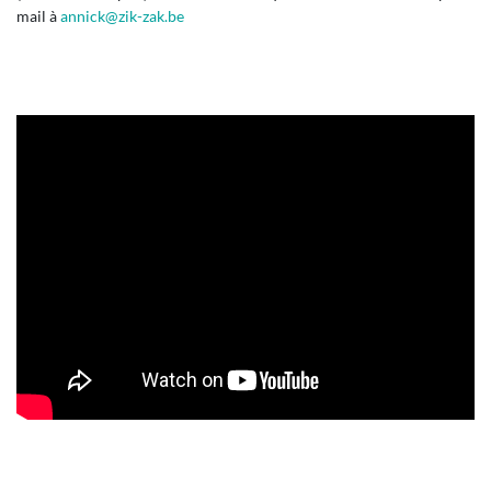
mail à
annick@zik-zak.be