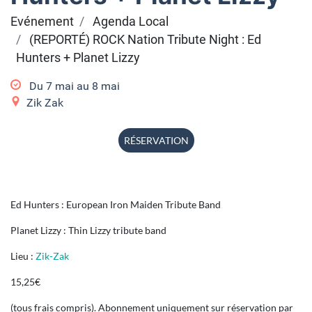
Evénement
Agenda Local
(REPORTÉ) ROCK Nation Tribute Night : Ed
Hunters + Planet Lizzy
Du
7 mai
au
8 mai
Zik Zak
RÉSERVATION
Ed Hunters : European Iron Maiden Tribute Band
Planet Lizzy : Thin Lizzy tribute band
Lieu :
Zik-Zak
15,25€
(tous frais compris). Abonnement uniquement sur réservation par