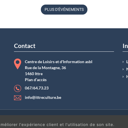
11 juin à 09
h
45
PLUS D'ÉVÉNEMENTS
Belgique
Contact
In
Centre de Loisirs et d'Information asbI
Rue de la Montagne, 36
1460 Ittre
Plan d’accès
067/64.73.23
info@ittreculture.be
ntions légales
|
Conditions générales de vente
| N°Entreprise : BE0414.742.009 |
B
éliorer l'expérience client et l'utilisation de son site.