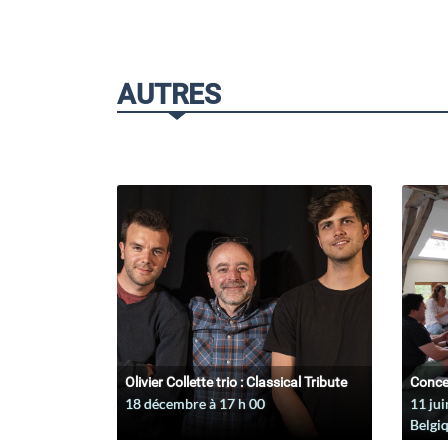
AUTRES
Olivier Collette trio : Classical Tribute
Conce
18 décembre à 17
h
00
11 jui
Belgi