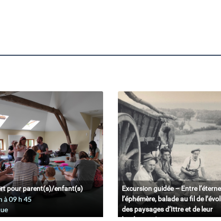
rt pour parent(s)/enfant(s)
Excursion guidée – Entre l’éterne
n à 09
h
45
l’éphémère, balade au fil de l’évo
que
des paysages d’Ittre et de leur
biodiversité.