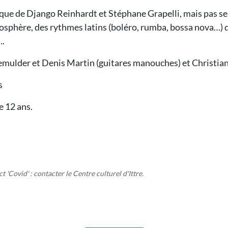
sique de Django Reinhardt et Stéphane Grapelli, mais pas 
tmosphère, des rythmes latins (boléro, rumba, bossa nova…)
….
emulder et Denis Martin (guitares manouches) et Christia
s
e 12 ans.
 'Covid' : contacter le Centre culturel d'Ittre.