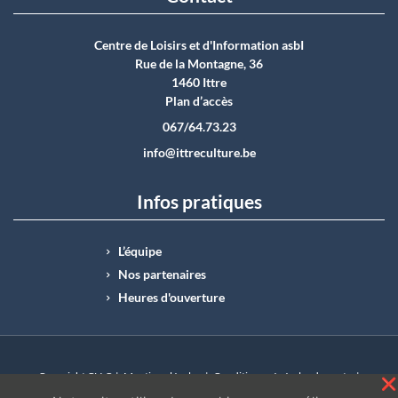
Centre de Loisirs et d'Information asbI
Rue de la Montagne, 36
1460 Ittre
Plan d’accès
067/64.73.23
info@ittreculture.be
Infos pratiques
L’équipe
Nos partenaires
Heures d'ouverture
Copyright CLI © |
Mentions légales
|
Conditions générales de vente
|
N°Entreprise : BE0414.742.009 |
BE50 0012 6285 4518