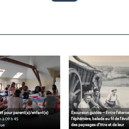
rt pour parent(s)/enfant(s)
Excursion guidée – Entre l’éterne
n à 09
h
45
l’éphémère, balade au fil de l’évo
que
des paysages d’Ittre et de leur