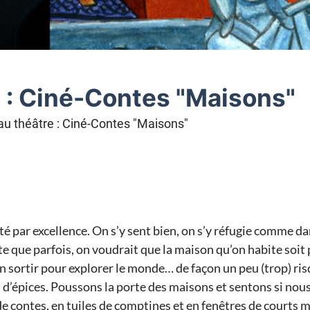
 : Ciné-Contes "Maisons"
u théâtre : Ciné-Contes "Maisons"
rité par excellence. On s’y sent bien, on s’y réfugie comme da
e que parfois, on voudrait que la maison qu’on habite soit 
n sortir pour explorer le monde… de façon un peu (trop) ris
 d’épices. Poussons la porte des maisons et sentons si nous 
de contes, en tuiles de comptines et en fenêtres de courts 