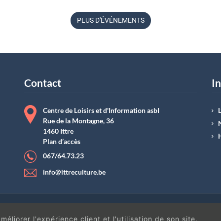
biodiversité.
11 juin à 09
h
45
PLUS D'ÉVÉNEMENTS
Belgique
Contact
In
Centre de Loisirs et d'Information asbI
Rue de la Montagne, 36
1460 Ittre
Plan d’accès
067/64.73.23
info@ittreculture.be
ntions légales
|
Conditions générales de vente
| N°Entreprise : BE0414.742.009 |
B
éliorer l'expérience client et l'utilisation de son site.