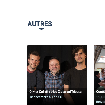
AUTRES
Olivier Collette trio : Classical Tribute
Conce
18 décembre à 17
h
00
11 jui
Belgi