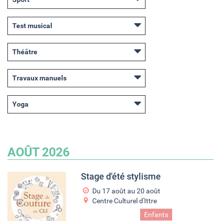
Test musical
Théâtre
Travaux manuels
Yoga
AOÛT 2026
Stage d'été stylisme
Du
17 août
au
20 août
Centre Culturel d'Ittre
Ados
Couture
Enfants