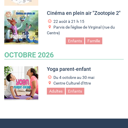
Cinéma en plein air "Zootopie 2"
22 août à 21
h
15
Parvis de l'église de Virginal (rue du
Centre)
Cinéma
Enfants
Famille
Film
OCTOBRE 2026
Yoga parent-enfant
Du
4 octobre
au
30 mai
Centre Culturel d'Ittre
Adultes
Enfants
Yoga