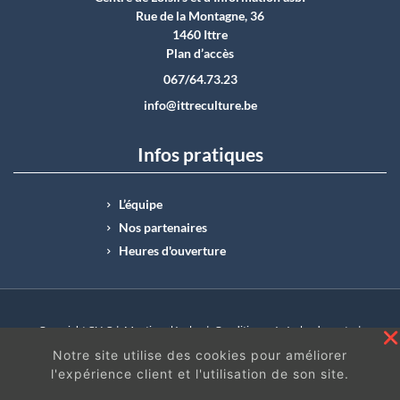
Rue de la Montagne, 36
1460 Ittre
Plan d’accès
067/64.73.23
info@ittreculture.be
Infos pratiques
L’équipe
Nos partenaires
Heures d'ouverture
Copyright CLI © |
Mentions légales
|
Conditions générales de vente
|
N°Entreprise : BE0414.742.009 |
BE50 0012 6285 4518
Notre site utilise des cookies pour améliorer
l'expérience client et l'utilisation de son site.
En continuant à surfer sur ce site, vous acceptez
les