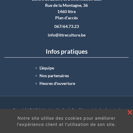
Rue de la Montagne, 36
1460 Ittre
Plan d’accès
067/64.73.23
info@ittreculture.be
Infos pratiques
L’équipe
Nos partenaires
Heures d'ouverture
Copyright CLI © |
Mentions légales
|
Conditions générales de vente
|
N°Entreprise : BE0414.742.009 |
BE50 0012 6285 4518
Notre site utilise des cookies pour améliorer
l'expérience client et l'utilisation de son site.
En continuant à surfer sur ce site, vous acceptez
les