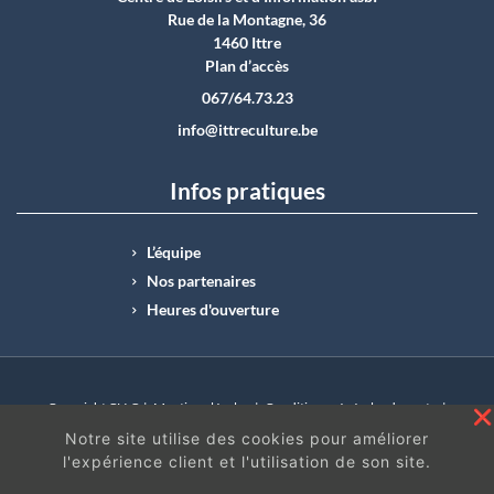
Rue de la Montagne, 36
1460 Ittre
Plan d’accès
067/64.73.23
info@ittreculture.be
Infos pratiques
L’équipe
Nos partenaires
Heures d'ouverture
Copyright CLI © |
Mentions légales
|
Conditions générales de vente
|
N°Entreprise : BE0414.742.009 |
BE50 0012 6285 4518
Notre site utilise des cookies pour améliorer
l'expérience client et l'utilisation de son site.
En continuant à surfer sur ce site, vous acceptez
les