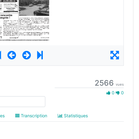
2566
vues
0 Aime
0
0
es
Transcription
Statistiques