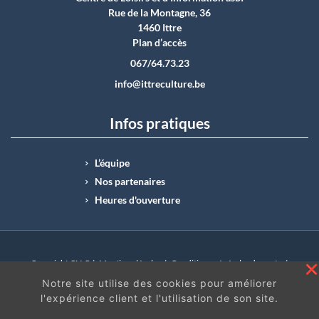
Rue de la Montagne, 36
1460 Ittre
Plan d’accès
067/64.73.23
info@ittreculture.be
Infos pratiques
L’équipe
Nos partenaires
Heures d'ouverture
Copyright CLI © |
Mentions légales
|
Conditions générales de vente
|
N°Entreprise : BE0414.742.009 |
BE50 0012 6285 4518
Notre site utilise des cookies pour améliorer
l'expérience client et l'utilisation de son site.
En continuant à surfer sur ce site, vous acceptez
les