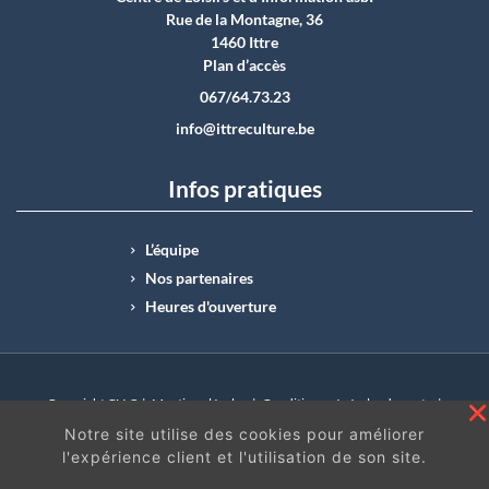
Rue de la Montagne, 36
1460 Ittre
Plan d’accès
067/64.73.23
info@ittreculture.be
Infos pratiques
L’équipe
Nos partenaires
Heures d'ouverture
Copyright CLI © |
Mentions légales
|
Conditions générales de vente
|
N°Entreprise : BE0414.742.009 |
BE50 0012 6285 4518
Notre site utilise des cookies pour améliorer
l'expérience client et l'utilisation de son site.
En continuant à surfer sur ce site, vous acceptez
les