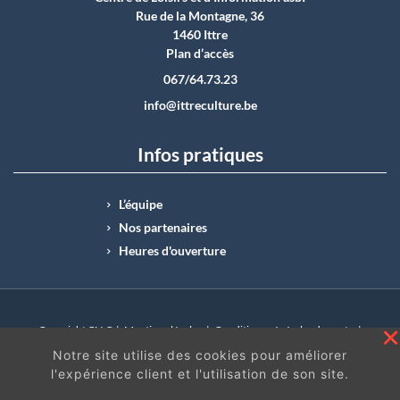
Rue de la Montagne, 36
1460 Ittre
Plan d’accès
067/64.73.23
info@ittreculture.be
Infos pratiques
L’équipe
Nos partenaires
Heures d'ouverture
Copyright CLI © |
Mentions légales
|
Conditions générales de vente
|
N°Entreprise : BE0414.742.009 |
BE50 0012 6285 4518
Notre site utilise des cookies pour améliorer
l'expérience client et l'utilisation de son site.
En continuant à surfer sur ce site, vous acceptez
les